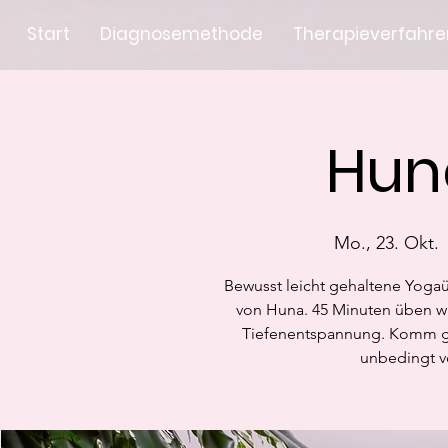
Start
Diagnosemethode
Therapieverfahre
Hun
Mo., 23. Okt.
 
Bewusst leicht gehaltene Yoga
von Huna. 45 Minuten üben wi
Tiefenentspannung. Komm ge
unbedingt v