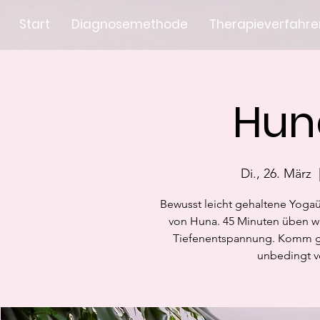
Start
Diagnosemethode
Therapieverfahre
Hun
Di., 26. März
  
Bewusst leicht gehaltene Yoga
von Huna. 45 Minuten üben wi
Tiefenentspannung. Komm ge
unbedingt v