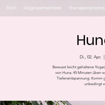
Start
Diagnosemethode
Therapieverfahre
Hun
Di., 02. Apr.
  |
Bewusst leicht gehaltene Yoga
von Huna. 45 Minuten üben wi
Tiefenentspannung. Komm ge
unbedingt v