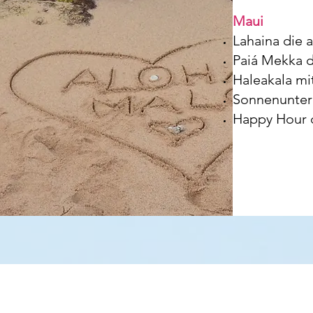
Maui
Lahaina die a
Paiá Mekka d
Haleakala m
Sonnenunterg
Happy Hour d