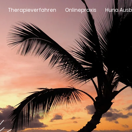
Therapieverfahren
Onlinepraxis
Huna Ausb