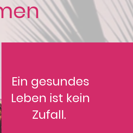
mmen
Ein gesundes
Leben ist kein
Zufall.