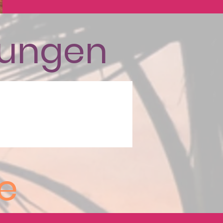
tungen
te