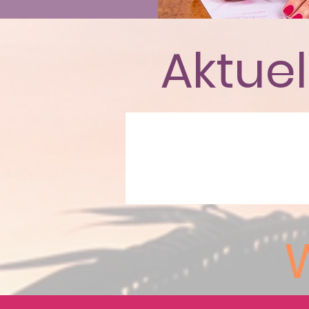
Aktue
W